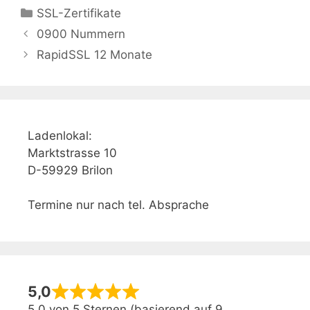
Kategorien
SSL-Zertifikate
0900 Nummern
RapidSSL 12 Monate
Ladenlokal:
Marktstrasse 10
D-59929 Brilon
Termine nur nach tel. Absprache
5,0
5,0 von 5 Sternen (basierend auf 9