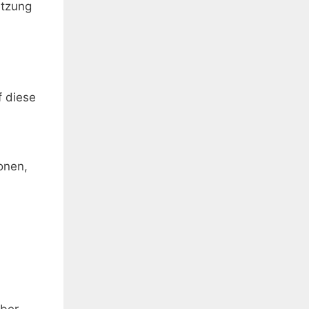
etzung
f diese
ionen,
über