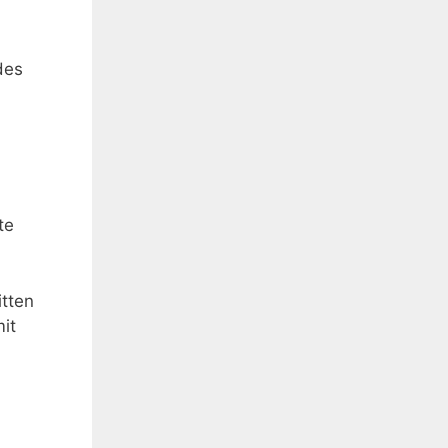
des
te
itten
it