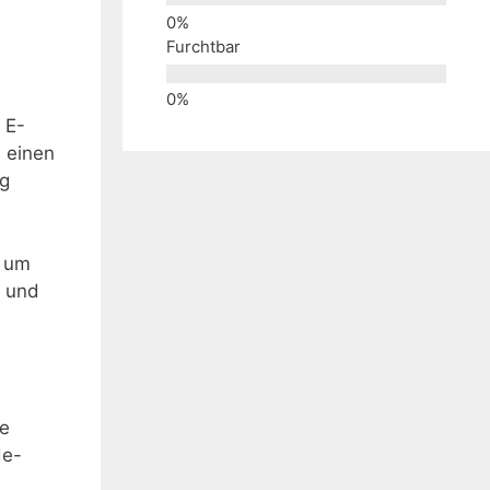
Furchtbar
 E-
u einen
ng
, um
n und
ne
de-