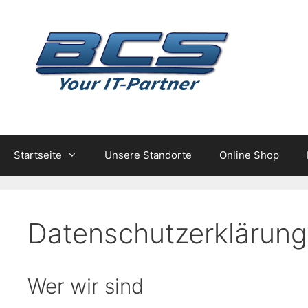
Zum
Inhalt
springen
Startseite
Unsere Standorte
Online Shop
Datenschutzerklärung
Wer wir sind