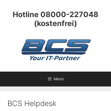
Zum
Inhalt
Hotline 08000-227048
springen
(kostenfrei)
Menü
BCS Helpdesk