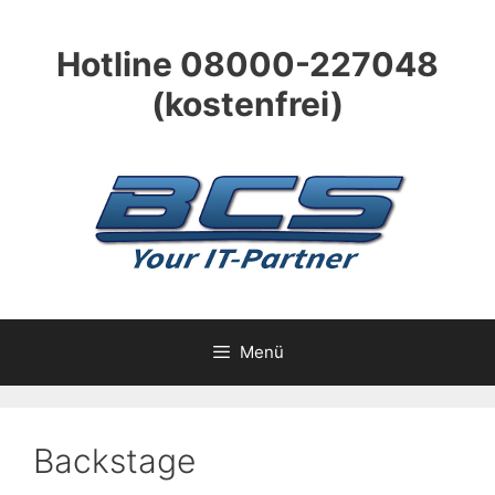
Zum
Inhalt
Hotline 08000-227048
springen
(kostenfrei)
Menü
Backstage