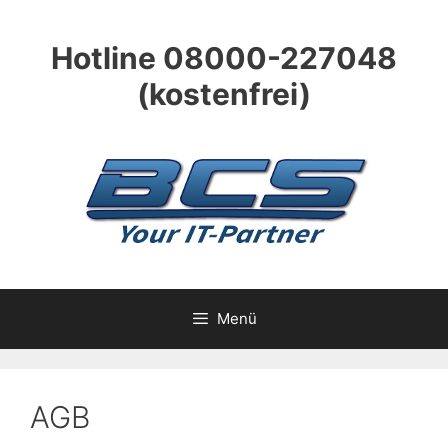
Zum
Inhalt
Hotline 08000-227048
springen
(kostenfrei)
Menü
AGB